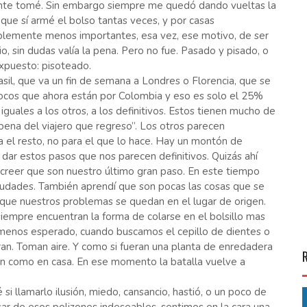
nte tomé. Sin embargo siempre me quedó dando vueltas la
que sí armé el bolso tantas veces, y por casas
blemente menos importantes, esa vez, ese motivo, de ser
o, sin dudas valía la pena. Pero no fue. Pasado y pisado, o
xpuesto: pisoteado.
il, que va un fin de semana a Londres o Florencia, que se
os locos que ahora están por Colombia y eso es solo el 25%
iguales a los otros, a los definitivos. Estos tienen mucho de
a pena del viajero que regreso”. Los otros parecen
 el resto, no para el que lo hace. Hay un montón de
 dar estos pasos que nos parecen definitivos. Quizás ahí
n creer que son nuestro último gran paso. En este tiempo
s ciudades. También aprendí que son pocas las cosas que se
que nuestros problemas se quedan en el lugar de origen.
iempre encuentran la forma de colarse en el bolsillo mas
menos esperado, cuando buscamos el cepillo de dientes o
iran. Toman aire. Y como si fueran una planta de enredadera
en como en casa. En ese momento la batalla vuelve a
i llamarlo ilusión, miedo, cansancio, hastió, o un poco de