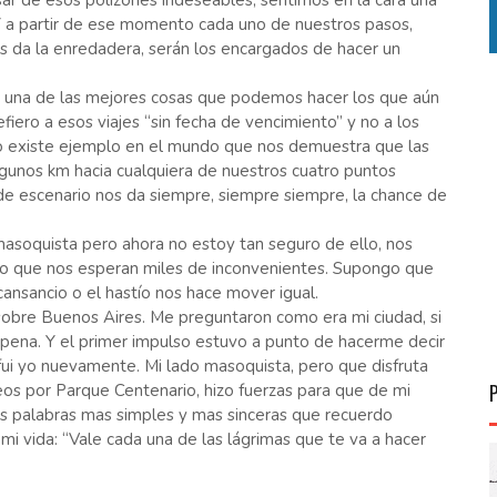
sar de esos polizones indeseables, sentimos en la cara una
 Y a partir de ese momento cada uno de nuestros pasos,
s da la enredadera, serán los encargados de hacer un
o una de las mejores cosas que podemos hacer los que aún
ero a esos viajes “sin fecha de vencimiento” y no a los
no existe ejemplo en el mundo que nos demuestra que las
lgunos km hacia cualquiera de nuestros cuatro puntos
de escenario nos da siempre, siempre siempre, la chance de
asoquista pero ahora no estoy tan seguro de ello, nos
do que nos esperan miles de inconvenientes. Supongo que
 cansancio o el hastío nos hace mover igual.
re Buenos Aires. Me preguntaron como era mi ciudad, si
 la pena. Y el primer impulso estuvo a punto de hacerme decir
ui yo nuevamente. Mi lado masoquista, pero que disfruta
eos por Parque Centenario, hizo fuerzas para que de mi
as palabras mas simples y mas sinceras que recuerdo
mi vida: “Vale cada una de las lágrimas que te va a hacer