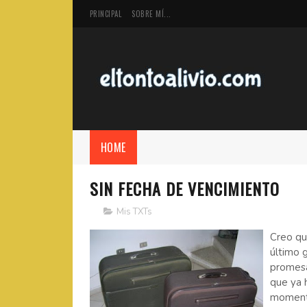
PRINCIPAL
SOBRE MÍ...
HOME
SIN FECHA DE VENCIMIENTO
Mis TXTs
Creo qu
último g
promesa
que ya h
momento