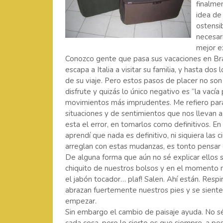
finalme
idea de 
ostensi
necesari
mejor e
Conozco gente que pasa sus vacaciones en Bras
escapa a Italia a visitar su familia, y hasta d
de su viaje. Pero estos pasos de placer no son 
disfrute y quizás lo único negativo es “la vací
movimientos más imprudentes. Me refiero para
situaciones y de sentimientos que nos llevan a
esta el error, en tomarlos como definitivos. E
aprendí que nada es definitivo, ni siquiera la
arreglan con estas mudanzas, es tonto pensar 
De alguna forma que aún no sé explicar ellos s
chiquito de nuestros bolsos y en el momento 
el jabón tocador… plaf! Salen. Ahí están. Resp
abrazan fuertemente nuestros pies y se sient
empezar.
Sin embargo el cambio de paisaje ayuda. No sé s