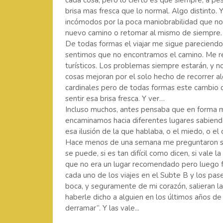
cada cosa, pero lo cierto es que siempre, a pe
brisa mas fresca que lo normal. Algo distinto.
incómodos por la poca maniobrabilidad que no
nuevo camino o retomar al mismo de siempre.
De todas formas el viajar me sigue pareciend
sentimos que no encontramos el camino. Me refi
turísticos. Los problemas siempre estarán, y 
cosas mejoran por el solo hecho de recorrer a
cardinales pero de todas formas este cambio 
sentir esa brisa fresca. Y ver…
Incluso muchos, antes pensaba que en forma m
encaminamos hacia diferentes lugares sabien
esa ilusión de la que hablaba, o el miedo, o el
Hace menos de una semana me preguntaron sob
se puede, si es tan difícil como dicen, si vale
que no era un lugar recomendado pero luego f
cada uno de los viajes en el Subte B y los pas
boca, y seguramente de mi corazón, salieran l
haberle dicho a alguien en los últimos años de 
derramar”. Y las vale...