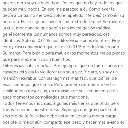
quiere, pero soy un buen tipo. De los que no hay, o de los que
quedan muy pocos. En eso me parezco a él. Como ayer le
decía a Cintia, no me dejó sólo el apellido. Me dejó también su
herencia. Hace algunos años leí un texto de Ismael Serrano en
la cual mencionaba que según una investigación médica,
genéticamente los humanos somos muy parecidos, casi
idénticos. Solo un 0,01% nos diferencia a unos de otros. Hoy
estoy casi convencido que en ese 0.01% me dejó su legado.
Su marca. Para bien o para mal, en los momentos malos pienso
que para mal, me hizo un buen tipo.
Diferencias había muchas. Por ejemplo, que en tantos años de
casados mi vieja lo vio llorar una sola vez. Y claro, yo soy un
maricón incurable. Con las lágrimas más fácil que los “sí” de
esas señoritas que fuman. Pero prefiero detenerme en las
similitudes o mejor aún, en mi visión de sus sentimientos en
esos momentos complicados que mencioné.
Todos tenemos mochilas, algunas más llenas que otras pero
todos tenemos nuestro peso. Supongo que gran parte del
secreto de la felicidad debe estar en llevar la menor carga
posible, o mejor aún: compartir ese peso y hacer mas liviano el