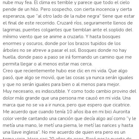
nube muy fea. El clima es terrible y parece que todo el cielo
pende de un hilo. Pero sospecho, con cierta inocencia y cierta
esperanza, que “al otro lado de la nube negra” tiene que estar
el final de este recorrido. Cruzaré ríos, seguramente llenos de
lagrimas, puentes colgantes que tiemblan ante el soplido del
mínimo viento que se anime a cruzarlo. Y hasta bosques
enormes y oscuros, donde por los brazos tupidos de los
árboles no se atreve a pasar el sol. Bosques donde no hay
huella, donde paso a paso se irá formando un camino que me
permita llegar o al menos estar mas cerca.
Creo que recientemente hubo ese clic en mi vida. Que algo
pasó, que algo se movió, que las cosas ya nunca serán iguales
y que no serán iguales para bien o al menos para mejor.
Muy necesario, es indiscutible. Y como todo cambio provino del
dolor más grande que una persona me causó en mi vida. Una
marca que no se va a ir nunca, pero que espero que cicatrice.
Me acuerdo que cuando tenía 10 años iba en mi bici Aurorita
color verde cantando una canción que decía algo así como “y le
metía una mano, le metí una pierna, le metí las narices y hasta
una llave inglesa”. No me acuerdo de quien era pero es un
tema viejo. Hace casi 20 años de esos. Pasé por la puerta de