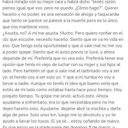
habrá mirado con su mejor cara y habrá dicho “tenés razón,
pienso igual que vos, pero no puedo. ¿Cómo hago?”. Querer
hacerlo y no poder, es una sensación de ahogo y taquicardia
que tanto se parece se parece a la muerte pero es lo único
que nos mantiene vivos.
¿Asusta, no? A mí me asusta. Mucho. Pero quiero confiar en el
clic que escuche, necesito hacerlo. Siento que se va mi vida en
eso. Que tengo esta oportunidad y que si sale mal no me voy
a poder quejar. Siento que el aviso previo lo tuve, y ahora
depende de mí. Preferiría que no sea solo. Preferiría tener esa
opción que tenía mi viejo de luchar con su mujer y sus hijos al
lado. Pero también sé que si sale mal el lastimado voy a ser
yo, el herido voy a ser solo yo. Y que a mi tumba no voy a
llevar a nadie. Aunque no tenés ni idea que bueno sería que
estés de mi lado como estabas hasta hace poco tiempo. Muy
poquito tiempo. Tu golpe me sirvió, activó esto. Ahora
ayudame a enfrentarlo, era lo que necesitaba pero no me
dejes hacerlo solo. Ayudame, dejame abrir la mochila y darte
algo de peso. Solo unos km, luego me lo devolvés y yo te
ayudo a llevar los tuyos. Sí, ya sé… estoy soñando de nuevo.
Es que estoy en la madrugada del domingo 9 de marzo, y