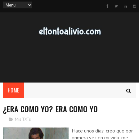
HOME
¿ERA COMO YO? ERA COMO YO
Mis TXTs
Hace unos días, creo que por
primera vez en mi vida, me