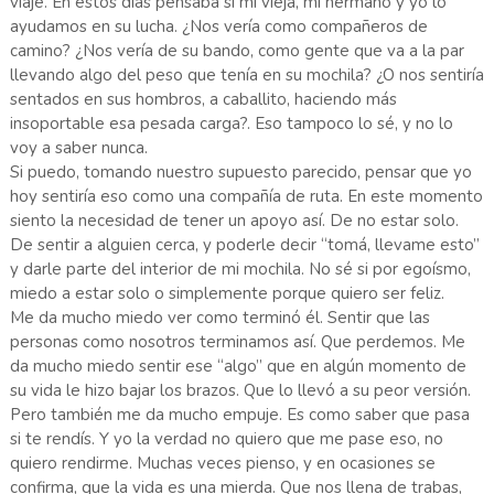
viaje. En estos días pensaba si mi vieja, mi hermano y yo lo
ayudamos en su lucha. ¿Nos vería como compañeros de
camino? ¿Nos vería de su bando, como gente que va a la par
llevando algo del peso que tenía en su mochila? ¿O nos sentiría
sentados en sus hombros, a caballito, haciendo más
insoportable esa pesada carga?. Eso tampoco lo sé, y no lo
voy a saber nunca.
Si puedo, tomando nuestro supuesto parecido, pensar que yo
hoy sentiría eso como una compañía de ruta. En este momento
siento la necesidad de tener un apoyo así. De no estar solo.
De sentir a alguien cerca, y poderle decir “tomá, llevame esto”
y darle parte del interior de mi mochila. No sé si por egoísmo,
miedo a estar solo o simplemente porque quiero ser feliz.
Me da mucho miedo ver como terminó él. Sentir que las
personas como nosotros terminamos así. Que perdemos. Me
da mucho miedo sentir ese “algo” que en algún momento de
su vida le hizo bajar los brazos. Que lo llevó a su peor versión.
Pero también me da mucho empuje. Es como saber que pasa
si te rendís. Y yo la verdad no quiero que me pase eso, no
quiero rendirme. Muchas veces pienso, y en ocasiones se
confirma, que la vida es una mierda. Que nos llena de trabas,