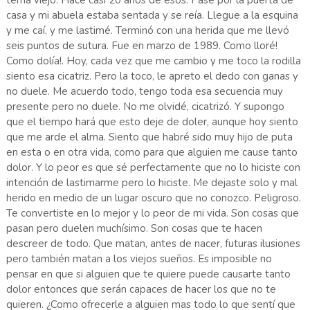
casa y mi abuela estaba sentada y se reía. Llegue a la esquina
y me caí, y me lastimé. Terminó con una herida que me llevó
seis puntos de sutura. Fue en marzo de 1989. Como lloré!
Como dolía!. Hoy, cada vez que me cambio y me toco la rodilla
siento esa cicatriz. Pero la toco, le apreto el dedo con ganas y
no duele. Me acuerdo todo, tengo toda esa secuencia muy
presente pero no duele. No me olvidé, cicatrizó. Y supongo
que el tiempo hará que esto deje de doler, aunque hoy siento
que me arde el alma. Siento que habré sido muy hijo de puta
en esta o en otra vida, como para que alguien me cause tanto
dolor. Y lo peor es que sé perfectamente que no lo hiciste con
intención de lastimarme pero lo hiciste. Me dejaste solo y mal
herido en medio de un lugar oscuro que no conozco. Peligroso.
Te convertiste en lo mejor y lo peor de mi vida. Son cosas que
pasan pero duelen muchísimo. Son cosas que te hacen
descreer de todo. Que matan, antes de nacer, futuras ilusiones
pero también matan a los viejos sueños. Es imposible no
pensar en que si alguien que te quiere puede causarte tanto
dolor entonces que serán capaces de hacer los que no te
quieren. ¿Como ofrecerle a alguien mas todo lo que sentí que