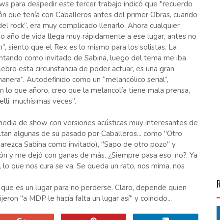
ws para despedir este tercer trabajo indicó que "recuerdo
ón que tenía con Caballeros antes del primer Obras, cuando
del rock”, era muy complicado llenarlo. Ahora cualquier
 año de vida llega muy rápidamente a ese lugar, antes no
”, siento que el Rex es lo mismo para los solistas. La
antando como invitado de Sabina, luego del tema me iba
lebro esta circunstancia de poder actuar, es una gran
anera”. Autodefinido como un “melancólico serial”,
lo que añoro, creo que la melancolía tiene mala prensa,
lli, muchísimas veces”.
 media de show con versiones acústicas muy interesantes de
ltan algunas de su pasado por Caballeros... como "Otro
rezca Sabina como invitado), "Sapo de otro pozo" y
ión y me dejó con ganas de más. ¿Siempre pasa eso, no?. Ya
, lo que nos cura se va, Se queda un rato, nos mima, nos
que es un lugar para no perderse. Claro, depende quien
eron "a MDP le hacía falta un lugar así" y coincido...