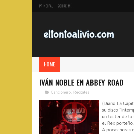
PRINCIPAL
SOBRE MÍ...
HOME
IVÁN NOBLE EN ABBEY ROAD
Cancionero
,
Recitales
(Diario La Capi
su disco “Intem
un tester de lo
el Rex porteño.
A pocas horas d