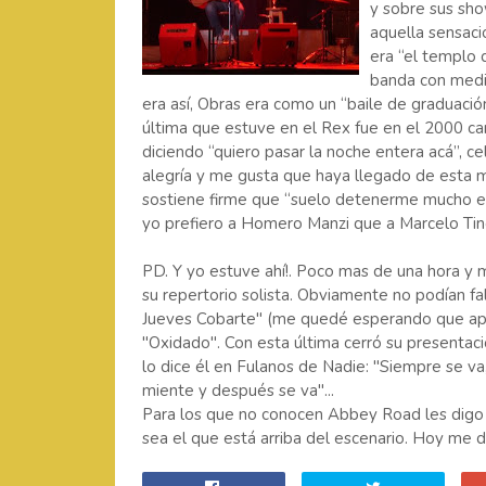
y sobre sus sho
aquella sensaci
era “el templo 
banda con medio
era así, Obras era como un “baile de graduación
última que estuve en el Rex fue en el 2000 c
diciendo “quiero pasar la noche entera acá”, ce
alegría y me gusta que haya llegado de esta m
sostiene firme que “suelo detenerme mucho en 
yo prefiero a Homero Manzi que a Marcelo Tine
PD. Y yo estuve ahí!. Poco mas de una hora y
su repertorio solista. Obviamente no podían fa
Jueves Cobarte" (me quedé esperando que apa
"Oxidado". Con esta última cerró su presentac
lo dice él en Fulanos de Nadie: "Siempre se va
miente y después se va"...
Para los que no conocen Abbey Road les digo 
sea el que está arriba del escenario. Hoy me dij