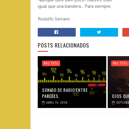
-aunque dure bien poco- nuestro odio
igual que una bandera... Para siempre.
Rodolfo Serrano
POSTS RELACIONADOS
Mis TXTs
Mis TXTs
SONIDO DE RADIO ENTRE
PAREDES.
OJOS QUE
ABRIL 19, 2020
SEPTIEMB