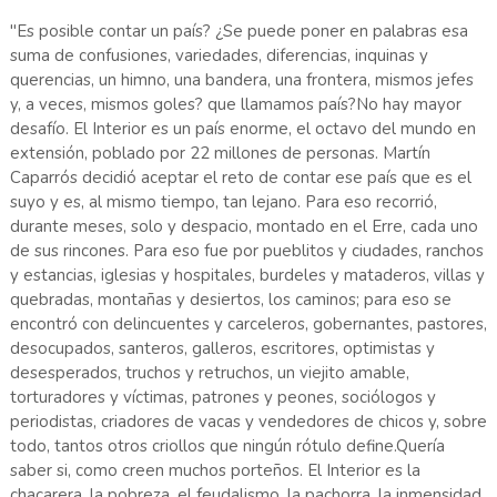
"Es posible contar un país? ¿Se puede poner en palabras esa
suma de confusiones, variedades, diferencias, inquinas y
querencias, un himno, una bandera, una frontera, mismos jefes
y, a veces, mismos goles? que llamamos país?No hay mayor
desafío. El Interior es un país enorme, el octavo del mundo en
extensión, poblado por 22 millones de personas. Martín
Caparrós decidió aceptar el reto de contar ese país que es el
suyo y es, al mismo tiempo, tan lejano. Para eso recorrió,
durante meses, solo y despacio, montado en el Erre, cada uno
de sus rincones. Para eso fue por pueblitos y ciudades, ranchos
y estancias, iglesias y hospitales, burdeles y mataderos, villas y
quebradas, montañas y desiertos, los caminos; para eso se
encontró con delincuentes y carceleros, gobernantes, pastores,
desocupados, santeros, galleros, escritores, optimistas y
desesperados, truchos y retruchos, un viejito amable,
torturadores y víctimas, patrones y peones, sociólogos y
periodistas, criadores de vacas y vendedores de chicos y, sobre
todo, tantos otros criollos que ningún rótulo define.Quería
saber si, como creen muchos porteños. El Interior es la
chacarera, la pobreza, el feudalismo, la pachorra, la inmensidad