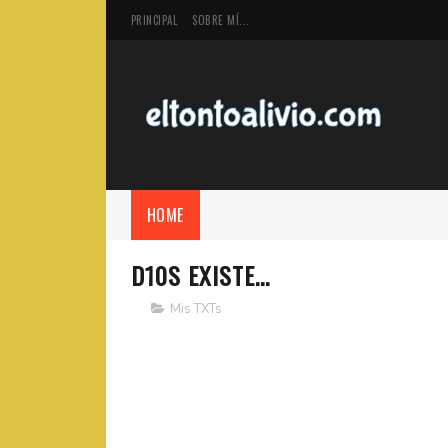
PRINCIPAL
SOBRE MÍ...
HOME
D10S EXISTE...
Mis TXTs