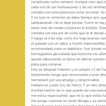
complicado como siempre. Aunque creo que lo
cada una de sus insinuaciones y de sus amena
contaba con esta pelea por estar sin estar. Al 
Y no solo le conteste sin darle tiempo sino q
tambaleando. No lo dejé pensar. Como en las pe
tener mas de media victoria en el bolsillo. En
contaba con ese pie de lucha que le di desde 
Y luego el mes más corto me trajo buenos vie
el paladar con un sabor a triunfo indescriptible
recomendado para un diabético. Fue olvidar mi
hemoglobina glicosilada que botonea mis últi
quedé saboreando el dulce sin darme cuenta qu
plata para comprar.
Hoy se despide Febrero y el cumple 12 de Facu
tristemente tengo que reconocerle a este año
reemplazó por una amargo y despreciable.
Mañana es Lunes 1ro de Marzo. Y un rato ant
mochila rastros de lo que puede ser una nuev
me estoy equivocando, que es lo que estoy ha
me pongo a pensar en Javier Bergia y su canci