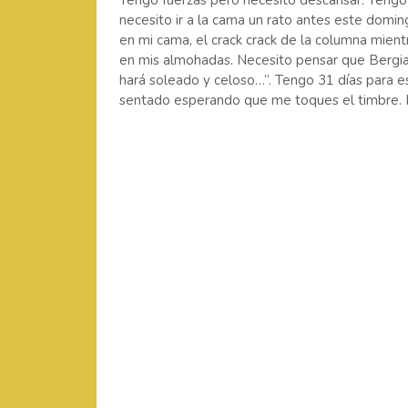
Tengo fuerzas pero necesito descansar. Tengo s
necesito ir a la cama un rato antes este doming
en mi cama, el crack crack de la columna mientr
en mis almohadas. Necesito pensar que Bergia t
hará soleado y celoso…”. Tengo 31 días para es
sentado esperando que me toques el timbre. Pr