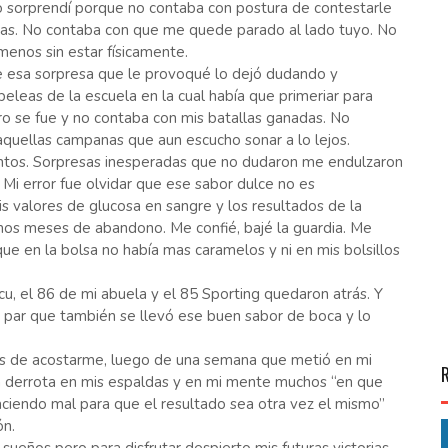
 sorprendí porque no contaba con postura de contestarle
zas. No contaba con que me quede parado al lado tuyo. No
menos sin estar físicamente.
ue esa sorpresa que le provoqué lo dejó dudando y
leas de la escuela en la cual había que primeriar para
ero se fue y no contaba con mis batallas ganadas. No
aquellas campanas que aun escucho sonar a lo lejos.
ntos. Sorpresas inesperadas que no dudaron me endulzaron
. Mi error fue olvidar que ese sabor dulce no es
s valores de glucosa en sangre y los resultados de la
mos meses de abandono. Me confié, bajé la guardia. Me
e en la bolsa no había mas caramelos y ni en mis bolsillos
, el 86 de mi abuela y el 85 Sporting quedaron atrás. Y
 par que también se llevó ese buen sabor de boca y lo
es de acostarme, luego de una semana que metió en mi
a derrota en mis espaldas y en mi mente muchos “en que
ciendo mal para que el resultado sea otra vez el mismo”
ón.