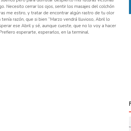
ueños pero para disfrutar despierto mis futuras victorias
o. Necesito cerrar los ojos, sentir los masajes del colchón
as me estiro, y tratar de encontrar algún rastro de tu olor
enía razón, que si bien “Marzo vendrá lluvioso, Abril lo
perar ese Abril y sé, aunque cueste, que no lo voy a hacer
efiero esperarte, esperarlos, en la terminal.