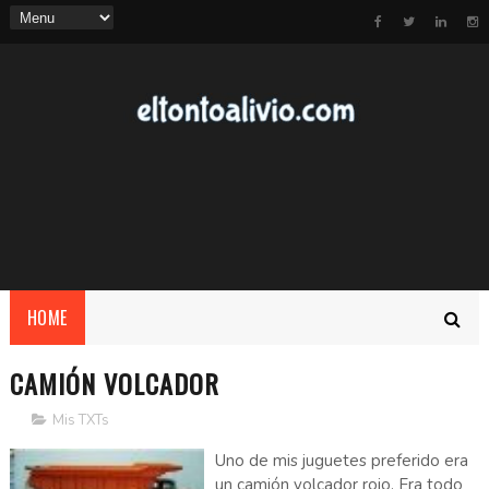
HOME
CAMIÓN VOLCADOR
Mis TXTs
Uno de mis juguetes preferido era
un camión volcador rojo. Era todo